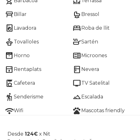
outdoor_grill
deck
Barbacoa
Terrassa
table_restaurant
crib
Billar
Bressol
local_laundry_service
bed
Lavadora
Roba de llit
dry_cleaning
skillet
Tovalloles
Sartén
oven
microwave
Horno
Microones
dishwasher
kitchen
Rentaplats
Nevera
coffee_maker
tv
Cafetera
TV Satelital
hiking
terrain
Senderisme
Escalada
wifi
pets
Wifi
Mascotas friendly
Desde
124
€
x
Nit