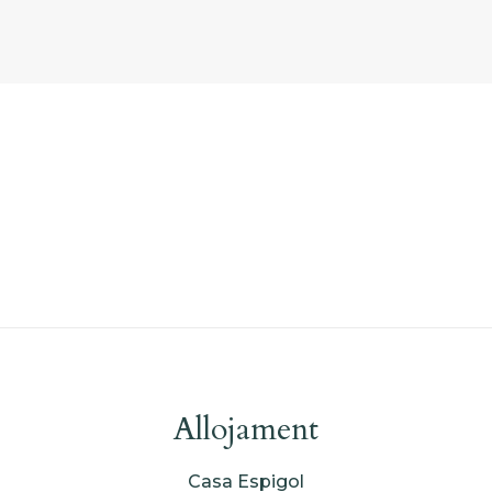
Enamorada de esta Masia... Siempre...
Allojament
Casa Espigol