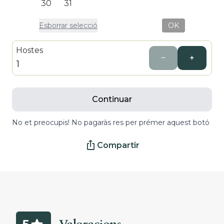
30
31
Esborrar selecció
OK
Hostes
−
+
Continuar
No et preocupis! No pagaràs res per prémer aquest botó
ios_share
Compartir