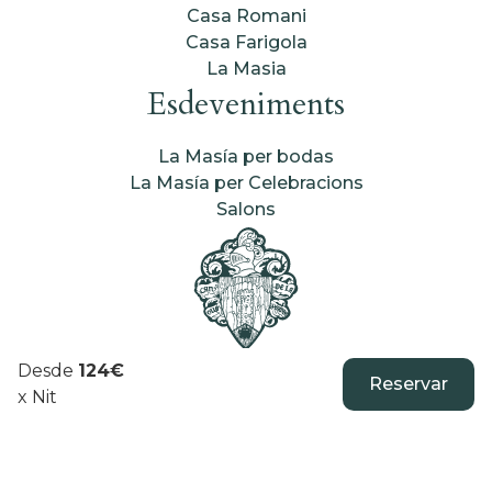
Casa Romani
Casa Farigola
La Masia
Esdeveniments
La Masía per bodas
La Masía per Celebracions
Salons
Can Ollé
Desde
124
€
Reservar
x
Nit
Activitats
Tarifes
Contacte