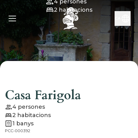
group
4
persones
bed
2
habitacions
language
CA
Casa Farigola
group
4
persones
bed
2
habitacions
bathroom
1
banys
PCC-000392