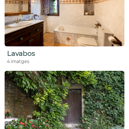
Lavabos
4
imatges