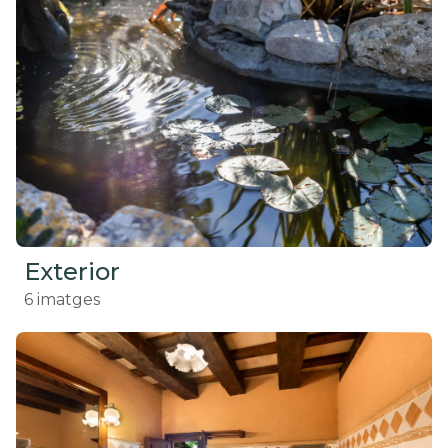
Exterior
6
imatges