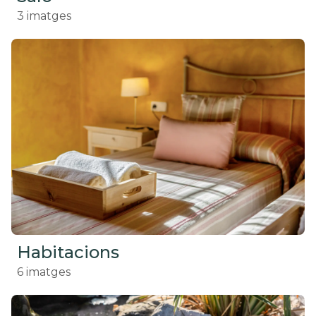
3
imatges
Habitacions
6
imatges