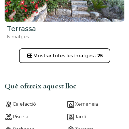
Terrassa
6
imatges
view_module
Mostrar totes les imatges
·
25
Què ofereix aquest lloc
heat
fireplace
Calefacció
Xemeneia
pool
yard
Piscina
Jardí