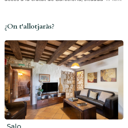
¿On t'allotjaràs?
Salo