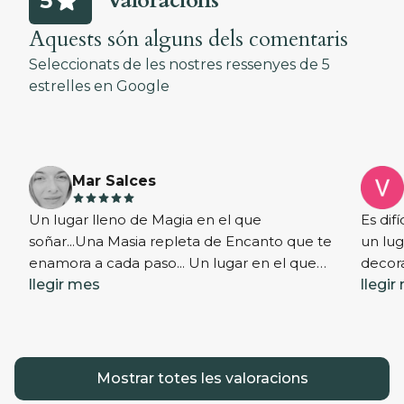
Valoracions
5
Aquests són alguns dels comentaris
Seleccionats de les nostres ressenyes de 5
estrelles en
Google
Mar Salces
star
star
star
star
star
Un lugar lleno de Magia en el que
Es dif
soñar...Una Masia repleta de Encanto que te
un lug
enamora a cada paso... Un lugar en el que
decora
refugiarse del "ruido" de las abarrotadas
llegir mes
tranqu
llegir
calles de la ciudad... Desconectar y respirar...
buen 
Sentir la vida transcurrir plácidamente entre
mujer
sus árboles y el susurro del agua...
famili
Enamorarse de nuevo de cada segundo
amable
Mostrar totes les valoracions
disfrutado, mecida por el viento...
❤️