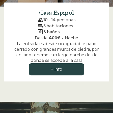
Casa Espigol
group
10 - 14
personas
bed
5
habitaciones
bathroom
3
baños
Desde
400
€
x
Noche
La entrada es desde un agradable patio
cerrado con grandes muros de piedra, por
un lado tenemos un largo porche desde
donde se accede a la casa
+ Info