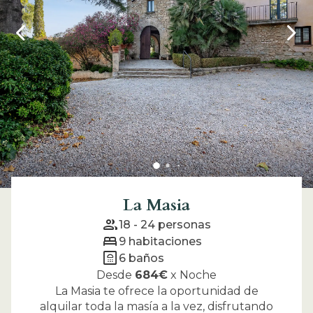
La Masia
group
18 - 24
personas
bed
9
habitaciones
bathroom
6
baños
Desde
684
€
x
Noche
La Masia te ofrece la oportunidad de
alquilar toda la masía a la vez, disfrutando