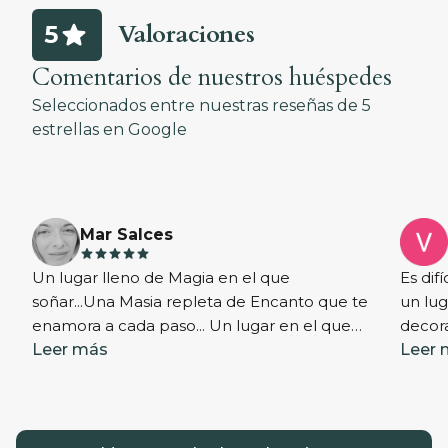
Valoraciones
5
Comentarios de nuestros huéspedes
Seleccionados entre nuestras reseñas de 5
estrellas en
Google
Mar Salces
star
star
star
star
star
Un lugar lleno de Magia en el que
Es dif
soñar...Una Masia repleta de Encanto que te
un lug
enamora a cada paso... Un lugar en el que
decora
refugiarse del "ruido" de las abarrotadas
Leer más
tranqu
Leer 
calles de la ciudad... Desconectar y respirar...
buen 
Sentir la vida transcurrir plácidamente entre
mujer
sus árboles y el susurro del agua...
famili
Enamorarse de nuevo de cada segundo
amable