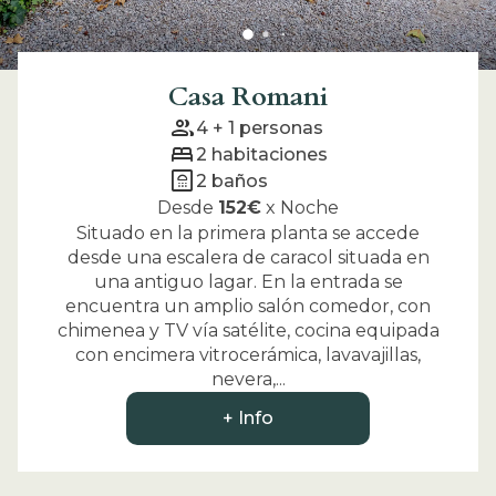
Casa Romani
group
4 + 1
personas
bed
2
habitaciones
bathroom
2
baños
Desde
152
€
x
Noche
Situado en la primera planta se accede
desde una escalera de caracol situada en
una antiguo lagar. En la entrada se
encuentra un amplio salón comedor, con
chimenea y TV vía satélite, cocina equipada
con encimera vitrocerámica, lavavajillas,
nevera,...
+ Info