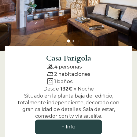
Casa Farigola
group
4
personas
bed
2
habitaciones
bathroom
1
baños
Desde
132
€
x
Noche
Situado en la planta baja del edificio,
totalmente independiente, decorado con
gran calidad de detalles. Sala de estar,
comedor con tv vía satélite.
+ Info